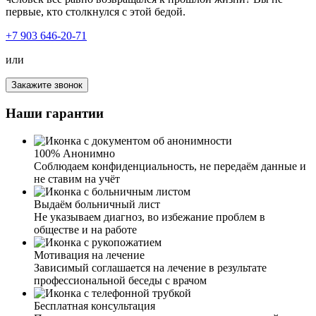
первые, кто столкнулся с этой бедой.
+7 903 646-20-71
или
Хочу выразить огромную благодарность вашему
Закажите звонок
наркологу за вывод из запоя моей дочери! Столкнулась
с таким в первые. Дочь пришла домой просто в
Наши гарантии
неадекватном состоянии, еле стояла на ногах, было
бледное лицо. Испугавшись, я обратилась к вам. Было
уже довольно поздно, и я думала, никуда и не
100% Анонимно
дозвонюсь. Но вы ответили быстро, и ночью приехали к
Соблюдаем конфиденциальность, не передаём данные и
нам. Осмотрев мою дочь и узнав всю информацию,
не ставим на учёт
была поставлена капельница – у дочери было сильное
отравление. От ваших услуг только положительные
Выдаём больничный лист
эмоции и результат.
Не указываем диагноз, во избежание проблем в
обществе и на работе
Мотивация на лечение
Зависимый соглашается на лечение в результате
Я человек в возрасте, сердце подводит. И тут
профессиональной беседы с врачом
трехдневный запой, чувствую, что сам не выдержал бы.
Спустился к соседу, он как-то говорил, что его
Бесплатная консультация
выводили из запоя. Взял ваш номер и позвонил. Очень