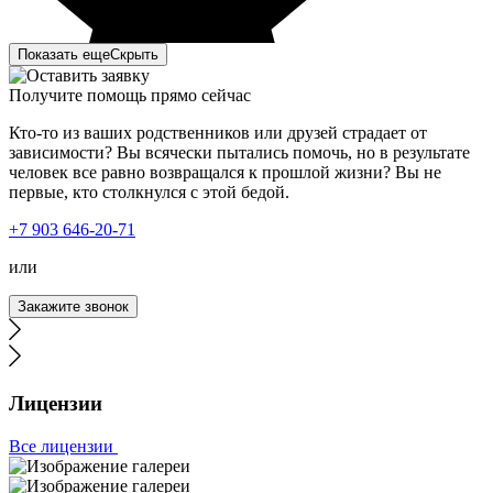
Показать еще
Скрыть
Получите помощь прямо сейчас
Кто-то из ваших родственников или друзей страдает от
зависимости? Вы всячески пытались помочь, но в результате
человек все равно возвращался к прошлой жизни? Вы не
первые, кто столкнулся с этой бедой.
Моя мать с отчимом – запойные люди. Пару дней я не
+7 903 646-20-71
могла до них дозвониться и, конечно же, поехала к ним.
Зайдя в квартиру, ужаснулась. На их мрачный вид было
или
страшно смотреть. Ушла в другую комнату и начала
искать в интернете вывод из запоя. Наткнулась на ваш
Закажите звонок
сайт, чем-то он меня привлек. Позвонила, описала
ситуацию. Ответила на заданные вопросы. Врач
приехал быстро с небольшим ожиданием. Сначала
провел короткую беседу с родителями и сделал
процедуру. Дал мне все рекомендации, рассказал про
Лицензии
методы кодирования на будущее и о лечении
алкогольной зависимости. Цена меня тоже порадовала –
Все лицензии
рассчитывала, что отдам больше. Очень довольна
вашими услугами. Огромная благодарность вашим