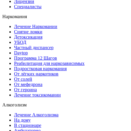
Лицензии
Специалисты
Наркомания
Лечение Наркомании
Снятие ломки
Детоксикация
УБОД
Частный диспансер
Daytop
Программа 12 Шагов
Реабилитация для наркозависимых
Подростковая наркомания
От лёгких наркотиков
От солей
От мефедрона
От героина
Лечение токсикомании
Алкоголизм
Лечение Алкоголизма
На дому
В стационаре
Амбулаторно