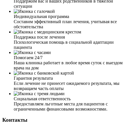
Поддержим вас и ваших родственников в тяжелой
приветливая девушка задала мне вопросы про возраст,
ситуации
про хронические заболевания, аллергии и так далее.
Озвучила сумму за услуги. Приехал врач, осмотрел,
Индивидуальная программа
сделал ЭКГ, померил давление, согласовав со мной
Составим эффективный план лечения, учитывая все
препараты, поставил капельницу. Очень доволен
обстоятельства
работой и результатом. Быстро, четко и по делу.
Поддержка после лечения
Психологическая помощь в социальной адаптации
пациента
Помогаем 24/7
Мой муж ушёл в запой на несколько недель. Я
Наша клиника работает в любое время суток с выездом
обратилась к вам, так как он не хотел выходить из запоя.
врача на дом
Мне дали четкие рекомендации по поведению с ним. И
через пару дней, благодаря вашим рекомендациям, я
Гарантия результата
смогла настоять и уговорить мужа о выводе из запоя.
Если лечение не принесет ожидаемого результата, мы
Приехал врач, установил капельницу, провел беседу с
возвращаем часть оплаты
мужем. Теперь муж хочет закодировать, это чудо и
только.
Социальная ответственность
Предоставляем льготные места для пациентов с
ограниченными финансовыми возможностями.
Контакты